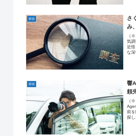
さ
探偵
み
（※
気調
近怪
な深
響
探偵
頼
（※
Ag
前を
探し