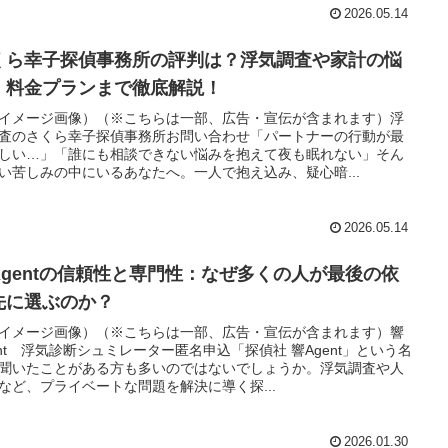
2026.05.14
くら幸子探偵事務所の評判は？浮気調査や家計の悩
、料金プランまで徹底解説！
イメージ画像）（※こちらは一部、広告・宣伝が含まれます）浮
査のさくら幸子探偵事務所お問い合わせ「パートナーの行動が最
しい…」「誰にも相談できない悩みを抱えて夜も眠れない」そん
い苦しみの中にいるあなたへ。一人で抱え込み、疑心暗...
2026.05.14
Agentの信頼性と専門性：なぜ多くの人が最後の依
先に選ぶのか？
イメージ画像）（※こちらは一部、広告・宣伝が含まれます）響
ent 浮気診断シュミレーター匿名申込「探偵社 響Agent」という名
聞いたことがある方も多いのではないでしょうか。浮気調査や人
など、プライベートな問題を解決に導く探...
2026.01.30