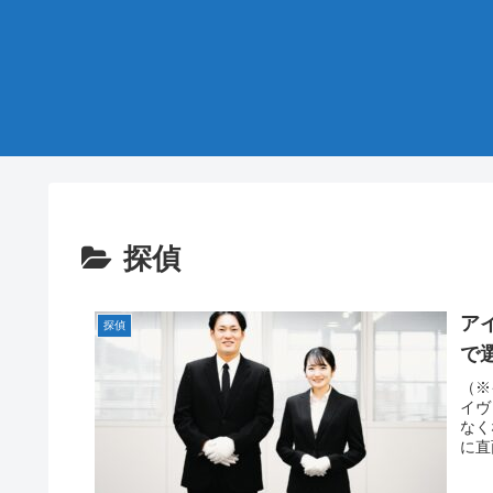
探偵
ア
探偵
で
（※
イヴ
なく
に直