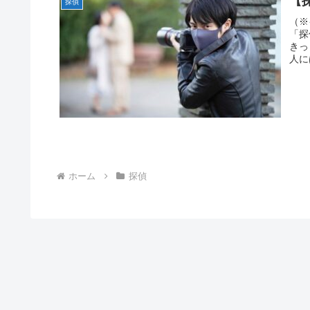
【
探偵
（※
「探
きっ
人に
ホーム
探偵