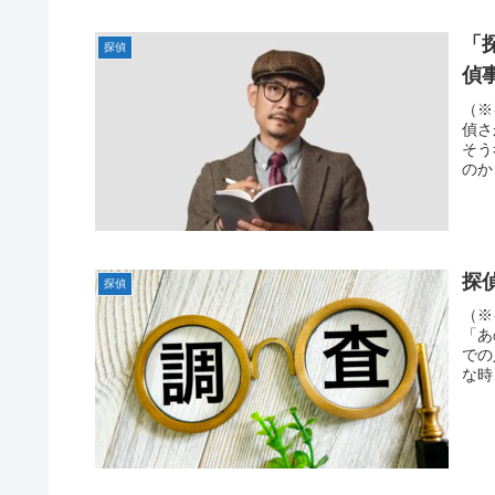
「
探偵
偵事
（※
偵さ
そう
のか
探
探偵
（※
「あ
での
な時