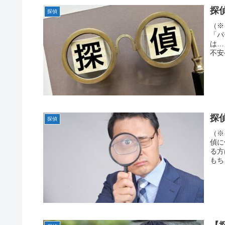
探
探偵
（※
「パ
は…
不安
探
探偵
（※
偵に
る方
もち