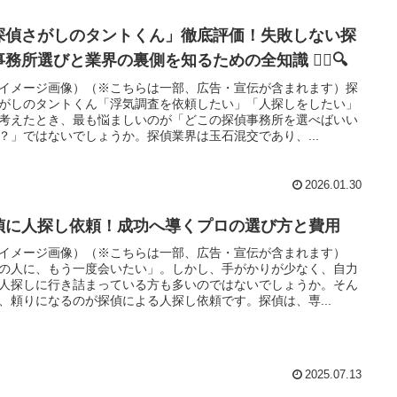
探偵さがしのタントくん」徹底評価！失敗しない探
務所選びと業界の裏側を知るための全知識 🕵️‍♂️🔍
イメージ画像）（※こちらは一部、広告・宣伝が含まれます）探
がしのタントくん「浮気調査を依頼したい」「人探しをしたい」
考えたとき、最も悩ましいのが「どこの探偵事務所を選べばいい
？」ではないでしょうか。探偵業界は玉石混交であり、...
2026.01.30
偵に人探し依頼！成功へ導くプロの選び方と費用
イメージ画像）（※こちらは一部、広告・宣伝が含まれます）
の人に、もう一度会いたい」。しかし、手がかりが少なく、自力
人探しに行き詰まっている方も多いのではないでしょうか。そん
、頼りになるのが探偵による人探し依頼です。探偵は、専...
2025.07.13