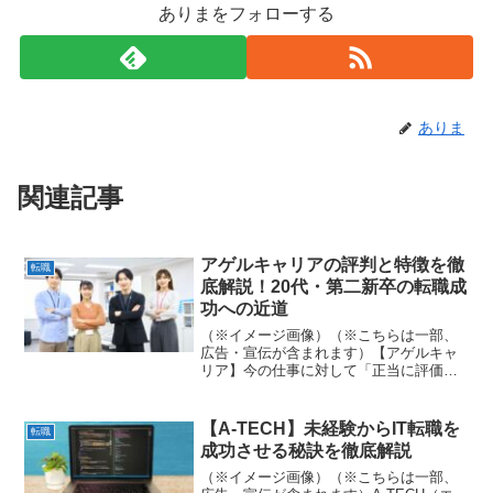
ありまをフォローする
ありま
関連記事
アゲルキャリアの評判と特徴を徹
転職
底解説！20代・第二新卒の転職成
功への近道
（※イメージ画像）（※こちらは一部、
広告・宣伝が含まれます）【アゲルキャ
リア】今の仕事に対して「正当に評価さ
れていない」「もっと年収を上げたい」
とモヤモヤした気持ちを抱えていません
か？そんな20代や第二新卒の方から今、
【A-TECH】未経験からIT転職を
転職
熱い注目を集めているの...
成功させる秘訣を徹底解説
（※イメージ画像）（※こちらは一部、