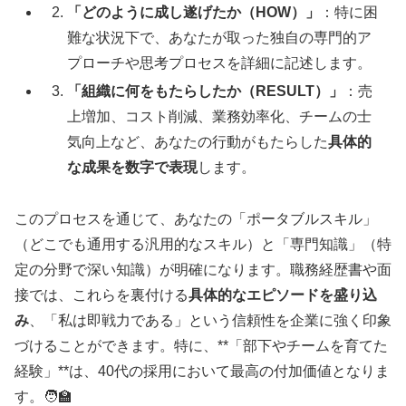
「どのように成し遂げたか（HOW）」
：特に困
難な状況下で、あなたが取った独自の専門的ア
プローチや思考プロセスを詳細に記述します。
「組織に何をもたらしたか（RESULT）」
：売
上増加、コスト削減、業務効率化、チームの士
気向上など、あなたの行動がもたらした
具体的
な成果を数字で表現
します。
このプロセスを通じて、あなたの「ポータブルスキル」
（どこでも通用する汎用的なスキル）と「専門知識」（特
定の分野で深い知識）が明確になります。職務経歴書や面
接では、これらを裏付ける
具体的なエピソードを盛り込
み
、「私は即戦力である」という信頼性を企業に強く印象
づけることができます。特に、**「部下やチームを育てた
経験」**は、40代の採用において最高の付加価値となりま
す。🧑‍🏫