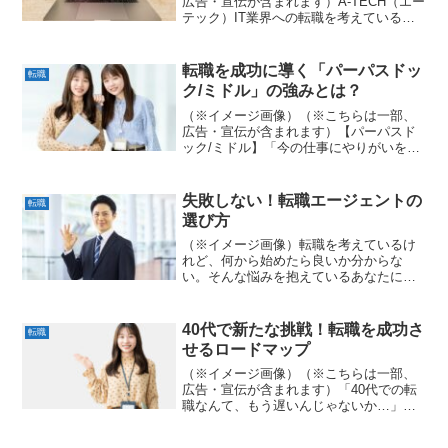
広告・宣伝が含まれます）A-TECH（エー
テック）IT業界への転職を考えている皆
さん、数ある転職エージェントの中から
どれを選べばいいか迷っていませんか？
IT・Web・ゲーム業界に特化した転職エ
転職を成功に導く「パーパスドッ
転職
ージェント「...
ク/ミドル」の強みとは？
（※イメージ画像）（※こちらは一部、
広告・宣伝が含まれます）【パーパスド
ック/ミドル】「今の仕事にやりがいを感
じない」「もっと自分の可能性を広げた
い」——そうお考えのミドル世代の皆様
へ。私たちは、単なる転職支援ではな
失敗しない！転職エージェントの
転職
い、あなたのパーパス（目...
選び方
（※イメージ画像）転職を考えているけ
れど、何から始めたら良いか分からな
い。そんな悩みを抱えているあなたに、
転職エージェントの活用は強力な味方と
なります。転職エージェントは、あなた
のキャリアプランに合わせた求人紹介か
40代で新たな挑戦！転職を成功さ
転職
ら、履歴書・職務経歴書の添...
せるロードマップ
（※イメージ画像）（※こちらは一部、
広告・宣伝が含まれます）「40代での転
職なんて、もう遅いんじゃないか…」そ
う不安を感じていませんか？確かに、20
代や30代とは異なる難しさがあるのは事