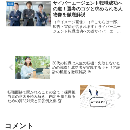
実です。しかし、40代だからこその強み
サイバーエージェント転職成功へ
転職
や経験を活かせば...
の道！選考のコツと求められる人
物像を徹底解説
（※イメージ画像）（※こちらは一部、
広告・宣伝が含まれます）サイバーエー
ジェント転職成功への道サイバーエージ
ェントへの転職を夢見る皆さま、こんに
ちは！✨ IT・広告業界のトップランナー
である同社は、常に変化を楽しみ、自ら
市場を切り拓く「自走...
30代の転職は人生の転機！失敗しないた
めの戦略と成功者が実践するキャリア設
計の極意を徹底解説 🎯
転職面接で聞かれることの全て：採用担
当者の意図を読み解き、内定を勝ち取る
ための質問対策と回答例文集 🏆
コメント