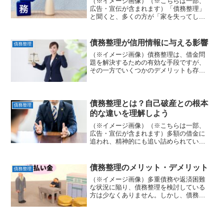
（※イメージ画像）（※こちらは一部、
広告・宣伝が含まれます）「債務整理」
と聞くと、多くの方が「家を失ってしま
うのではないか」と不安に感じるかもし
れません。特に「住宅ローン」がある場
合、その不安はさらに大きくなるでしょ
債務整理が信用情報に与える影響
債務整理
う。しかし、債務整理は必...
（※イメージ画像）債務整理は、借金問
題を解決するための有効な手段ですが、
その一方でいくつかのデメリットも存在
します。手続きを検討する前に、これら
のデメリットを十分に理解しておくこと
は非常に重要です。この記事では、債務
整理の種類別に、具体的な...
債務整理とは？自己破産との根本
債務整理
的な違いを理解しよう
（※イメージ画像）（※こちらは一部、
広告・宣伝が含まれます）多額の借金に
追われ、精神的にも追い詰められていま
せんか？😔「もうどうにもならない…」
「自己破産しかないのかな…」そんな風
に考えている方も少なくないでしょう。
債務整理のメリット・デメリット
債務整理
しかし、借金問題を解決す...
（※イメージ画像）多重債務や返済困難
な状況に陥り、債務整理を検討している
方は少なくありません。しかし、債務整
理には様々な方法があり、どれが自分に
最適なのか、またどの専門家に依頼すれ
ば良いのか、判断に迷うこともあるでし