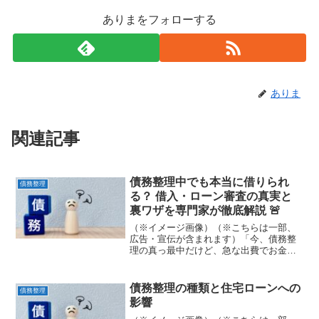
ありまをフォローする
ありま
関連記事
債務整理中でも本当に借りられ
債務整理
る？ 借入・ローン審査の真実と
裏ワザを専門家が徹底解説 🚨
（※イメージ画像）（※こちらは一部、
広告・宣伝が含まれます）「今、債務整
理の真っ最中だけど、急な出費でお金が
必要になった…」「ブラックリストに載
っている状態でも、どこかでお金を借り
られないだろうか？」もしあなたが今、
債務整理の種類と住宅ローンへの
債務整理
このような状況に直面して...
影響