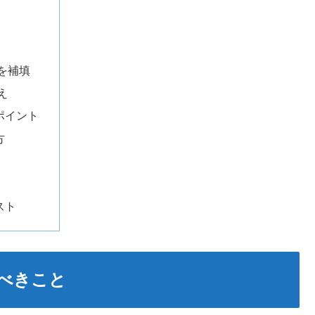
を補填
え
ポイント
方
スト
べきこと