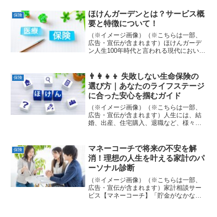
ほけんガーデンとは？サービス概
保険
要と特徴について！
（※イメージ画像）（※こちらは一部、
広告・宣伝が含まれます）ほけんガーデ
ン人生100年時代と言われる現代におい
て、生命保険は将来への安心を備える重
要な手段です。しかし、数多くの保険商
品の中から自分に最適なものを選ぶのは
👨‍👩‍👧‍👦 失敗しない生命保険の
保険
至難の業。そこで注目し...
選び方｜あなたのライフステージ
に合った安心を掴むガイド
（※イメージ画像）（※こちらは一部、
広告・宣伝が含まれます）人生には、結
婚、出産、住宅購入、退職など、様々な
転機が訪れます。その都度、「もしも」
の不安が頭をよぎることはありません
か？生命保険は、そんな不測の事態に備
マネーコーチで将来の不安を解
保険
え、大切な家族や自分自身を...
消！理想の人生を叶える家計のパ
ーソナル診断
（※イメージ画像）（※こちらは一部、
広告・宣伝が含まれます）家計相談サー
ビス【マネーコーチ】「貯金がなかなか
増えない…」「新NISAやiDeCo、結局ど
れを始めればいいの？」そんな漠然とし